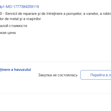
dp1-MD-1777384259119
- Servicii de reparare şi de întreţinere a pompelor, a vanelor, a robin
lor de metal şi a maşinilor
малой стоимости
зкая цена
eținere a havuzului
Закупка не состоялась
Перейти в л