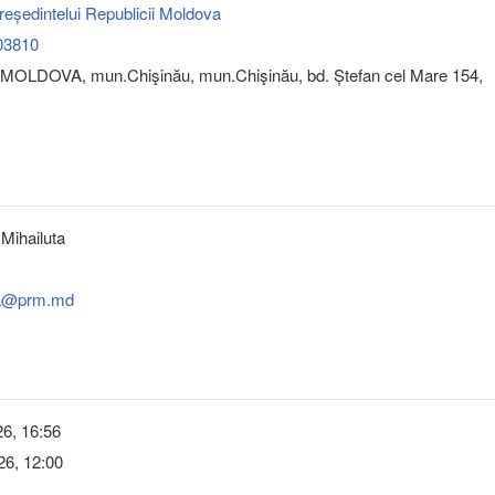
reședintelui Republicii Moldova
03810
MOLDOVA, mun.Chişinău, mun.Chişinău, bd. Ștefan cel Mare 154,
Mihailuta
ta@prm.md
6, 16:56
26, 12:00