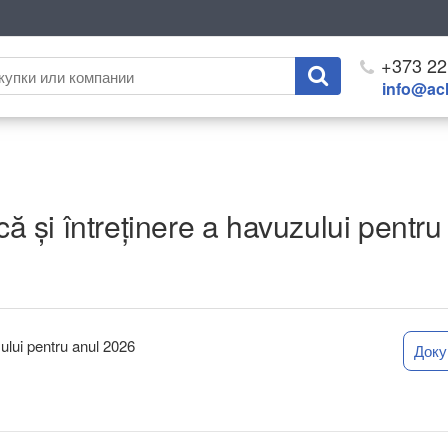
+373 22
info@ach
ică și întreținere a havuzului pentr
zului pentru anul 2026
Док