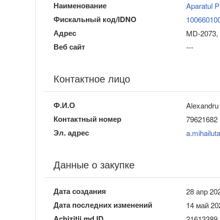
Наименование
Aparatul P
Фискальный код/IDNO
10066010
Адрес
MD-2073, 
Веб сайт
---
Контактное лицо
Ф.И.О
Alexandru 
Контактный номер
79621682
Эл. адрес
a.mihailu
Данные о закупке
Дата создания
28 апр 202
Дата последних изменений
14 май 20
Achizitii.md ID
21613389