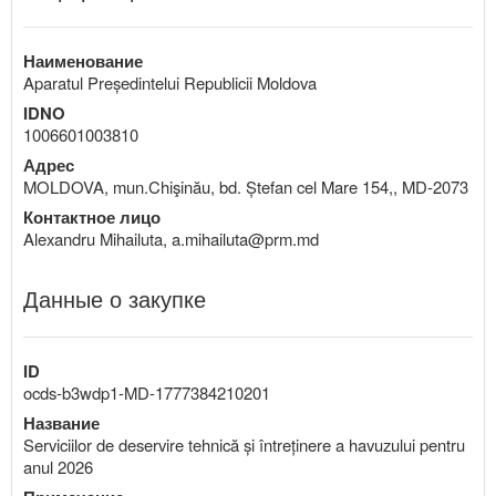
Наименование
Aparatul Președintelui Republicii Moldova
IDNO
1006601003810
Адрес
MOLDOVA, mun.Chişinău, bd. Ștefan cel Mare 154,, MD-2073
Контактное лицо
Alexandru Mihailuta, a.mihailuta@prm.md
Данные о закупке
ID
ocds-b3wdp1-MD-1777384210201
Название
Serviciilor de deservire tehnică și întreținere a havuzului pentru
anul 2026