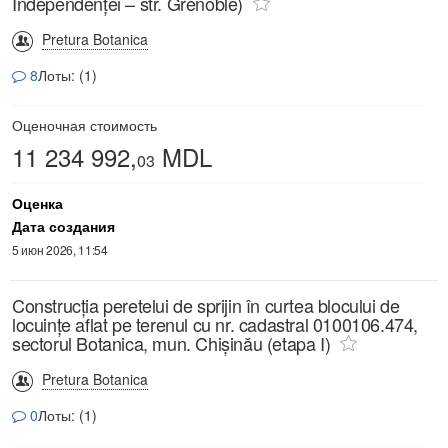
Independenței – str. Grenoble)
Pretura Botanica
8
Лоты: (1)
Оценочная стоимость
11 234 992,
MDL
03
Оценка
Дата создания
5 июн 2026, 11:54
Construcția peretelui de sprijin în curtea blocului de
locuințe aflat pe terenul cu nr. cadastral 0100106.474,
sectorul Botanica, mun. Chișinău (etapa I)
Pretura Botanica
0
Лоты: (1)