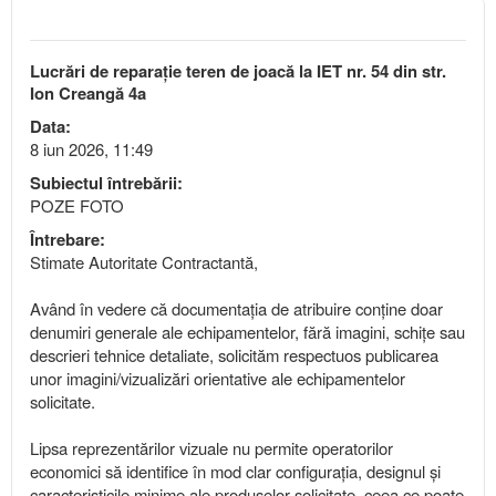
Lucrări de reparație teren de joacă la IET nr. 54 din str.
Ion Creangă 4a
Data:
8 iun 2026, 11:49
Subiectul întrebării:
POZE FOTO
Întrebare:
Stimate Autoritate Contractantă,
Având în vedere că documentația de atribuire conține doar
denumiri generale ale echipamentelor, fără imagini, schițe sau
descrieri tehnice detaliate, solicităm respectuos publicarea
unor imagini/vizualizări orientative ale echipamentelor
solicitate.
Lipsa reprezentărilor vizuale nu permite operatorilor
economici să identifice în mod clar configurația, designul și
caracteristicile minime ale produselor solicitate, ceea ce poate