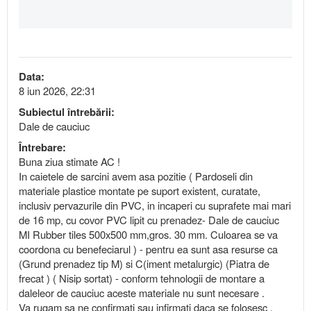
Data:
8 iun 2026, 22:31
Subiectul întrebării:
Dale de cauciuc
Întrebare:
Buna ziua stimate AC !
In caietele de sarcini avem asa pozitie ( Pardoseli din
materiale plastice montate pe suport existent, curatate,
inclusiv pervazurile din PVC, in incaperi cu suprafete mai mari
de 16 mp, cu covor PVC lipit cu prenadez- Dale de cauciuc
MI Rubber tiles 500x500 mm,gros. 30 mm. Culoarea se va
coordona cu benefeciarul ) - pentru ea sunt asa resurse ca
(Grund prenadez tip M) si C(iment metalurgic) (Piatra de
frecat ) ( Nisip sortat) - conform tehnologii de montare a
daleleor de cauciuc aceste materiale nu sunt necesare .
Va rugam sa ne confirmati sau infirmati daca se folosesc ,