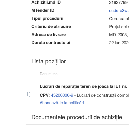
Achizitii.md ID
21627799
MTender ID
ocds-b3w
Tipul procedurii
Cererea ofe
Criteriu de atribuire
Preţul cel
Adresa de livrare
MD-2008, 
Durata contractului
22 iun 202
Lista pozițiilor
Denumirea
Lucrări de reparație teren de joacă la IET nr. 
1)
CPV:
45200000-9
- Lucrări de construcţii comple
Abonează-te la notificări
Documentele procedurii de achiziție