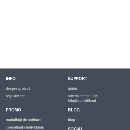
INFO
SUPPORT
despre proiect
ajutor
regulament
adresa electronică:
info@achizitii.md
PROMO
BLOG
modalităţi de achitare
blog
consultanță individuală
SOCIAL