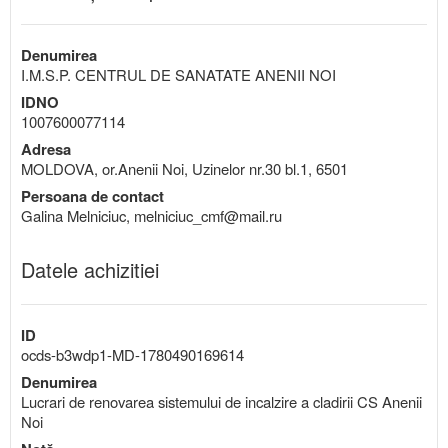
Denumirea
I.M.S.P. CENTRUL DE SANATATE ANENII NOI
IDNO
1007600077114
Adresa
MOLDOVA, or.Anenii Noi, Uzinelor nr.30 bl.1, 6501
Persoana de contact
Galina Melniciuc, melniciuc_cmf@mail.ru
Datele achizitiei
ID
ocds-b3wdp1-MD-1780490169614
Denumirea
Lucrari de renovarea sistemului de incalzire a cladirii CS Anenii
Noi