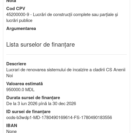
Notă
Cod CPV
45200000-9 - Lucrări de construcţii complete sau parţiale şi
lucrări publice
Argumentarea
Lista surselor de finanțare
Descriere
Lucrari de renovarea sistemului de incalzire a cladirii CS Anenii
Noi
Valoarea estimată
950000.0 MDL
Durata sursei de finanțare
De la 3 iun 2026 pînă la 30 dec 2026
ID sursei de finanțare
ocds-b3wdp1-MD-1780490169614-FS-1780490183556
IBAN
None