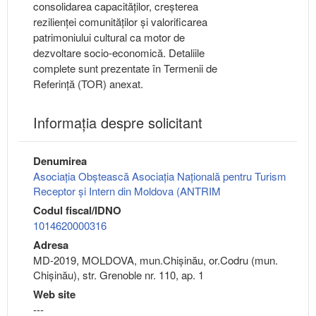
consolidarea capacităților, creșterea
rezilienței comunităților și valorificarea
patrimoniului cultural ca motor de
dezvoltare socio-economică. Detaliile
complete sunt prezentate în Termenii de
Referință (TOR) anexat.
Informaţia despre solicitant
Denumirea
Asociația Obștească Asociația Națională pentru Turism
Receptor și Intern din Moldova (ANTRIM
Codul fiscal/IDNO
1014620000316
Adresa
MD-2019, MOLDOVA, mun.Chişinău, or.Codru (mun.
Chişinău), str. Grenoble nr. 110, ap. 1
Web site
---