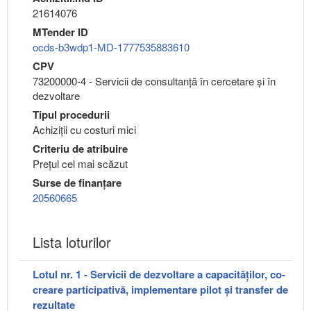
21614076
MTender ID
ocds-b3wdp1-MD-1777535883610
CPV
73200000-4 - Servicii de consultanţă în cercetare şi în
dezvoltare
Tipul procedurii
Achiziții cu costuri mici
Criteriu de atribuire
Preţul cel mai scăzut
Surse de finanțare
20560665
Lista loturilor
Lotul nr. 1 - Servicii de dezvoltare a capacităților, co-
creare participativă, implementare pilot și transfer de
rezultate