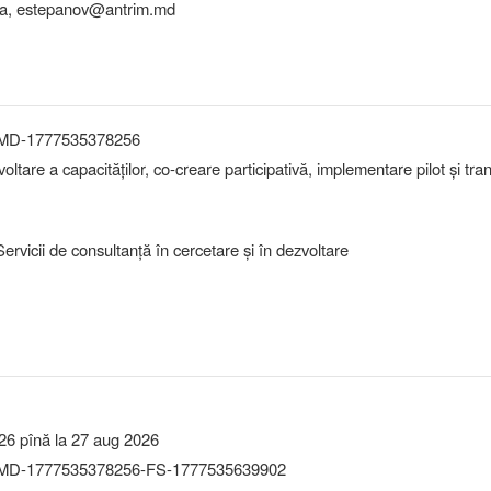
a, estepanov@antrim.md
-MD-1777535378256
voltare a capacităților, co-creare participativă, implementare pilot și tra
rvicii de consultanţă în cercetare şi în dezvoltare
26 pînă la 27 aug 2026
MD-1777535378256-FS-1777535639902