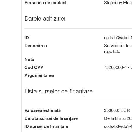
Persoana de contact
Stepanov Elen
Datele achizitiei
ID
ocds-b3wdp1
Denumirea
Servicii de dez
rezultate
Notă
Cod CPV
73200000-4 - Se
Argumentarea
Lista surselor de finanțare
Valoarea estimată
35000.0 EUR
Durata sursei de finanțare
De la 8 mai 20
ID sursei de finanțare
ocds-b3wdp1-