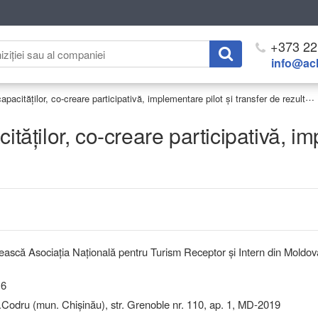
+373 22
info@ach
Servicii de dezvoltare a capacităților, co-creare participativă, implementare pilot și transfer de rezultate
ităților, co-creare participativă, im
ească Asociația Națională pentru Turism Receptor și Intern din Moldov
16
odru (mun. Chişinău), str. Grenoble nr. 110, ap. 1, MD-2019