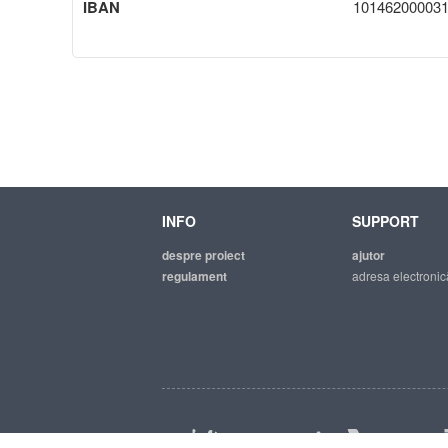
IBAN
10146200003
INFO
SUPPORT
despre proiect
ajutor
regulament
adresa electronic