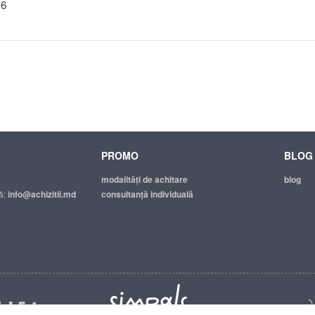
16
PROMO
BLOG
modalităţi de achitare
blog
ă:
info@achizitii.md
consultanță individuală