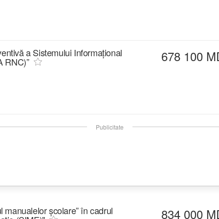
ventivă a Sistemului Informațional
678 100 M
SIA RNC)”
Publicitate
 manualelor școlare” în cadrul
834 000 M