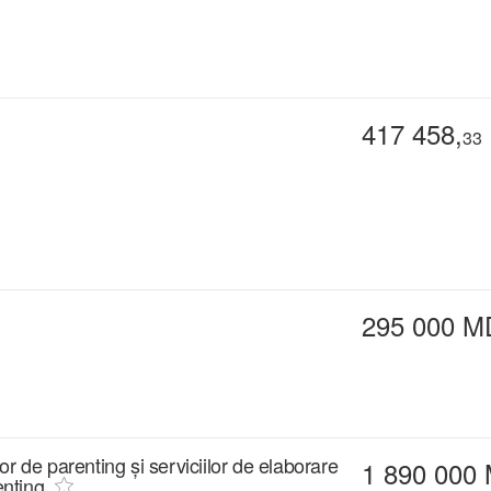
417 458,
33
295 000 M
r de parenting și serviciilor de elaborare
1 890 000
enting