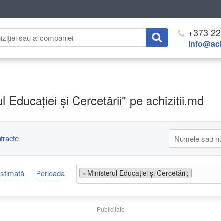
+373 22
info@ach
rul Educației și Cercetării" pe achizitii.md
tracte
estimată
Perioada
×
Ministerul Educației și Cercetării;
Publicitate