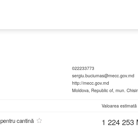
022233773
sergiu.buciumas@mecc.gov.md
http://mecc.gov.md
Moldova, Republic of, mun. Chisi
Valoarea estimată
i pentru cantină
1 224 253