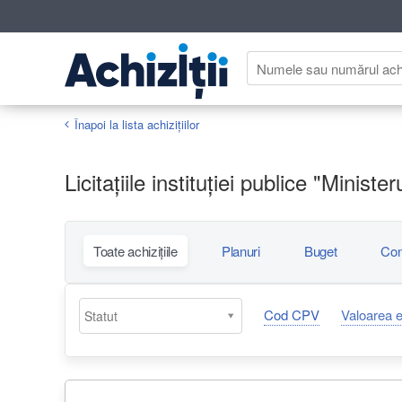
Înapoi la lista achiziţiilor
Licitațiile instituției publice "Ministe
Toate achizițiile
Planuri
Buget
Con
Cod CPV
Valoarea 