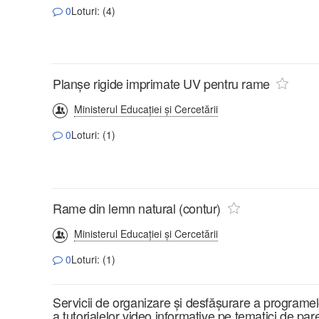
0
Loturi: (4)
Planșe rigide imprimate UV pentru rame
Ministerul Educației și Cercetării
0
Loturi: (1)
Rame din lemn natural (contur)
Ministerul Educației și Cercetării
0
Loturi: (1)
Servicii de organizare și desfășurare a programelo
a tutorialelor video informative pe tematici de par