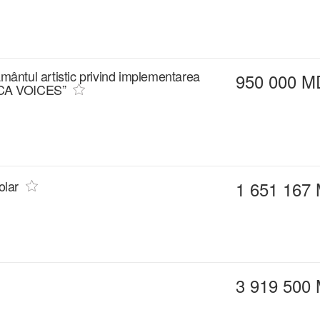
ământul artistic privind implementarea
950 000 M
ICA VOICES”
olar
1 651 167
3 919 500