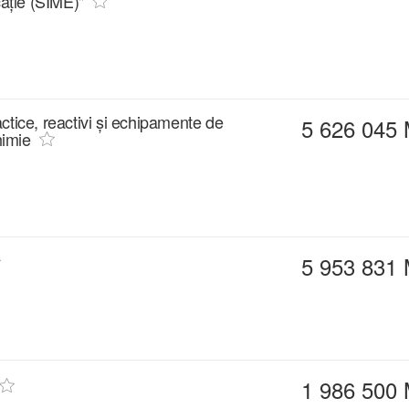
ație (SIME)"
ctice, reactivi și echipamente de
5 626 045
himie
5 953 831
1 986 500