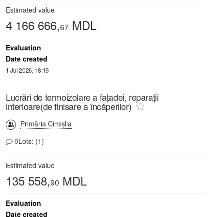
Estimated value
4 166 666,
MDL
67
Evaluation
Date created
1 Jul 2026, 18:19
Lucrări de termoizolare a fațadei, reparații
interioare(de finisare a încăperilor)
Primăria Cimișlia
0
Lots: (1)
Estimated value
135 558,
MDL
90
Evaluation
Date created