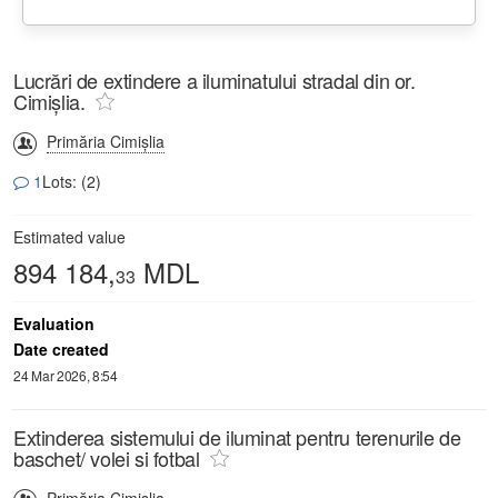
Lucrări de extindere a iluminatului stradal din or.
Cimișlia.
Primăria Cimișlia
1
Lots: (2)
Estimated value
894 184,
MDL
33
Evaluation
Date created
24 Mar 2026, 8:54
Extinderea sistemului de iluminat pentru terenurile de
baschet/ volei si fotbal
Primăria Cimișlia