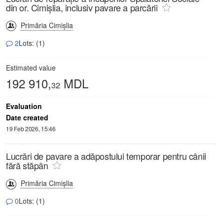
din or. Cimișlia, inclusiv pavare a parcării
Primăria Cimișlia
2
Lots: (1)
Estimated value
192 910,
MDL
32
Evaluation
Date created
19 Feb 2026, 15:46
Lucrări de pavare a adăpostului temporar pentru cânii
fără stăpân
Primăria Cimișlia
0
Lots: (1)