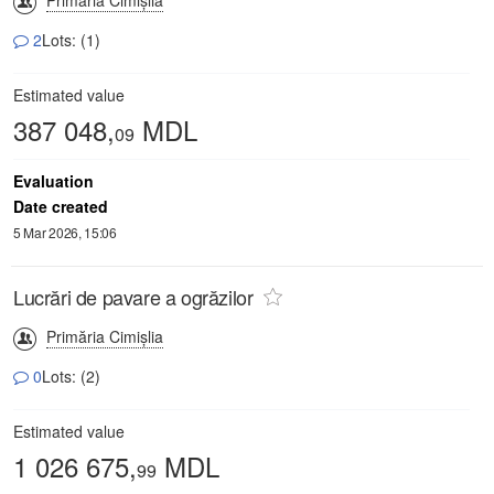
2
Lots: (1)
Estimated value
387 048,
MDL
09
Evaluation
Date created
5 Mar 2026, 15:06
Lucrări de pavare a ogrăzilor
Primăria Cimișlia
0
Lots: (2)
Estimated value
1 026 675,
MDL
99