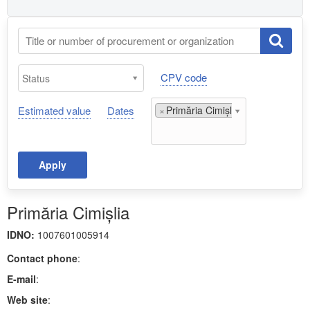
CPV code
Estimated value
Dates
×
Primăria Cimișlia;
Apply
Primăria Cimișlia
IDNO:
1007601005914
Contact phone
:
E-mail
:
Web site
: