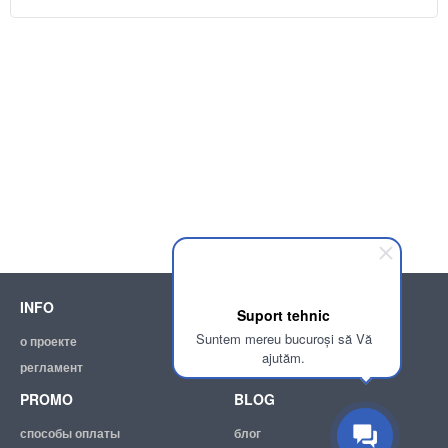
INFO
SUPPORT
Suport tehnic
Suntem mereu bucuroși să Vă
о проекте
помощь
ajutăm.
регламент
эл. почта:
info@achizitii.md
PROMO
BLOG
способы оплаты
блог