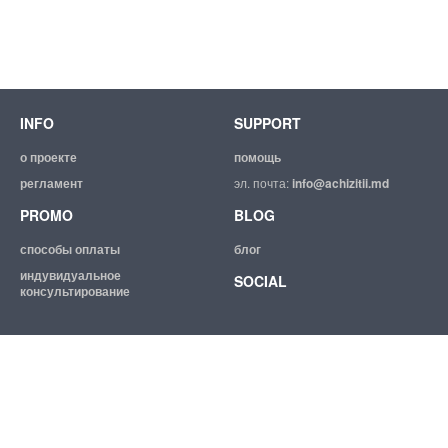
INFO
SUPPORT
о проекте
помощь
регламент
эл. почта:
info@achizitii.md
PROMO
BLOG
способы оплаты
блог
индувидуальное
SOCIAL
консультирование
© 2026