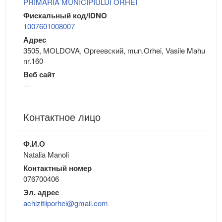
PRIMARIA MUNICIPIULUI ORHEI
Фискальный код/IDNO
1007601008007
Адрес
3505, MOLDOVA, Оргеевский, mun.Orhei, Vasile Mahu
nr.160
Веб сайт
---
Контактное лицо
Ф.И.О
Natalia Manoli
Контактный номер
076700406
Эл. адрес
achizitiiporhei@gmail.com