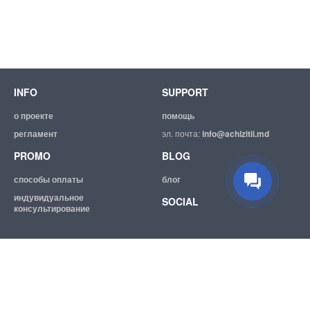
INFO
SUPPORT
о проекте
помощь
регламент
эл. почта:
info@achizitii.md
PROMO
BLOG
способы оплаты
блог
индувидуальное
SOCIAL
консультирование
© 2026