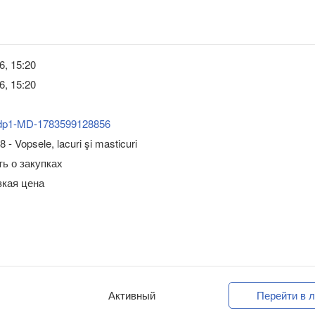
6, 15:20
6, 15:20
dp1-MD-1783599128856
 - Vopsele, lacuri şi masticuri
ь о закупках
зкая цена
Активный
Перейти в л