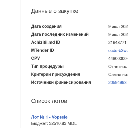
Данные о закупке
Дата создания
9 июл 202
Дата последних изменений
9 июл 202
Achizitii.md ID
21648771
MTender ID
ocds-b3w
CPV
44800000-8
Тип процедуры
Отчетност
Критерии присуждения
Самая ни
Источники финансирования
20594993
Список лотов
Лот № 1 - Vopsele
Бюджет: 32510.83 MDL