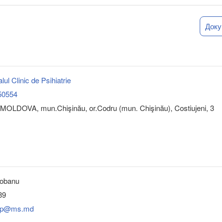
Док
ul Clinic de Psihiatrie
50554
MOLDOVA, mun.Chişinău, or.Codru (mun. Chişinău), Costiujeni, 3
iobanu
39
.scp@ms.md