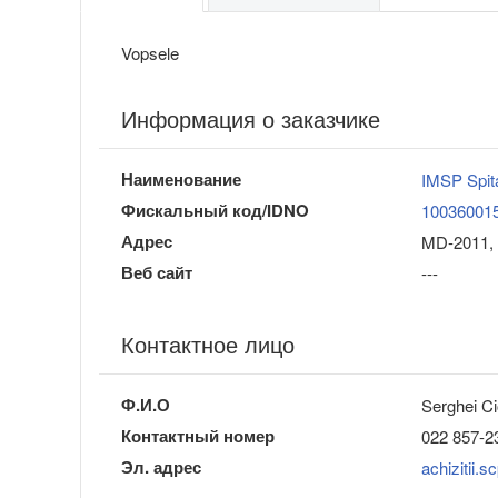
Vopsele
Информация о заказчике
Наименование
IMSP Spital
Фискальный код/IDNO
10036001
Адрес
MD-2011, 
Веб сайт
---
Контактное лицо
Ф.И.О
Serghei C
Контактный номер
022 857-2
Эл. адрес
achizitii