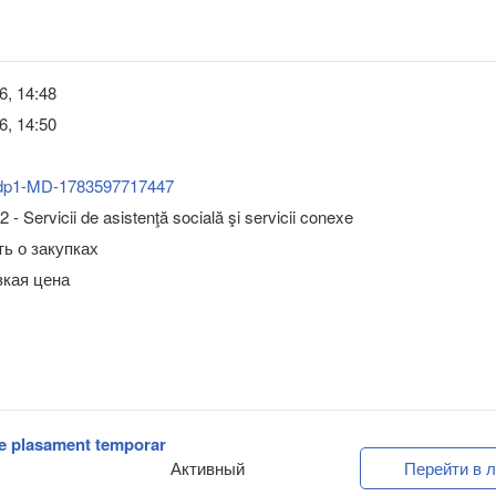
6, 14:48
6, 14:50
dp1-MD-1783597717447
 - Servicii de asistenţă socială şi servicii conexe
ь о закупках
зкая цена
de plasament temporar
Активный
Перейти в л