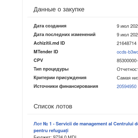
Данные о закупке
Дата создания
9 июл 202
Дата последних изменений
9 июл 202
Achizitii.md ID
21648714
MTender ID
ocds-b3w
CPV
85300000-2
Тип процедуры
Отчетност
Критерии присуждения
Самая ни
Источники финансирования
20594950
Список лотов
Лот № 1 - Servicii de management al Centrului 
pentru refuguați
Бюджет: 9724.0 MDL