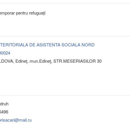
emporar pentru refuguați
 TERITORIALA DE ASISTENTA SOCIALA NORD
00024
LDOVA, Edineț, mun.Edineţ, STR.MESERIASILOR 30
ndruh
5496
risacari@mail.ru