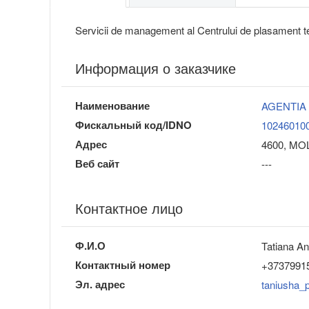
Servicii de management al Centrului de plasament t
Информация о заказчике
Наименование
AGENTIA
Фискальный код/IDNO
10246010
Адрес
4600, MO
Веб сайт
---
Контактное лицо
Ф.И.О
Tatiana A
Контактный номер
+3737991
Эл. адрес
taniusha_p