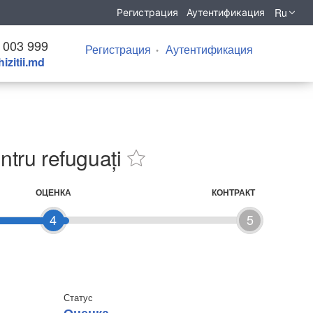
Ru
Регистрация
Аутентификация
 003 999
Регистрация
Аутентификация
izitii.md
tru refuguați
ОЦЕНКА
КОНТРАКТ
4
5
Статус