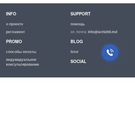
INFO
SUPPORT
о проекте
помощь
регламент
эл. почта:
info@achizitii.md
PROMO
BLOG
способы оплаты
блог
индувидуальное
SOCIAL
консультирование
© 2026