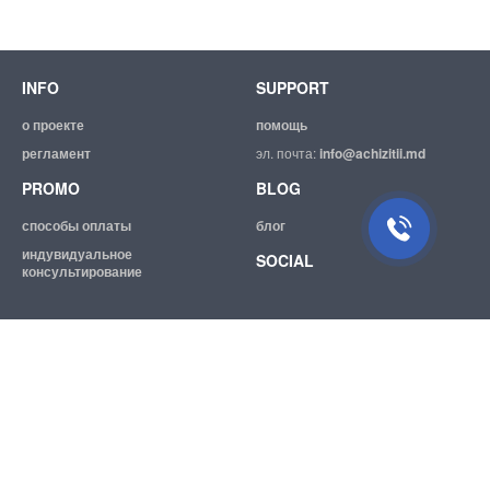
INFO
SUPPORT
о проекте
помощь
регламент
эл. почта:
info@achizitii.md
PROMO
BLOG
способы оплаты
блог
индувидуальное
SOCIAL
консультирование
© 2026