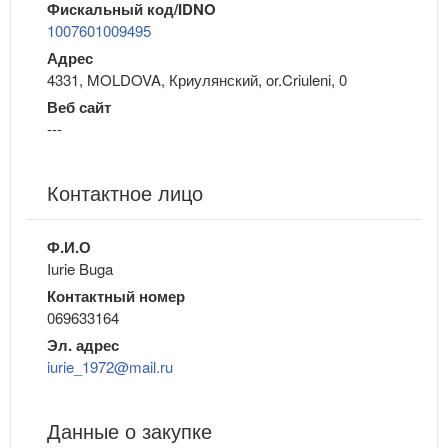
Фискальный код/IDNO
1007601009495
Адрес
4331, MOLDOVA, Криулянский, or.Criuleni, 0
Веб сайт
---
Контактное лицо
Ф.И.О
Iurie Buga
Контактный номер
069633164
Эл. адрес
iurie_1972@mail.ru
Данные о закупке