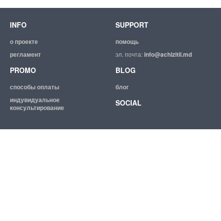
INFO
SUPPORT
о проекте
помощь
регламент
эл. почта:
info@achizitii.md
PROMO
BLOG
способы оплаты
блог
индувидуальное
SOCIAL
консультирование
© 2026