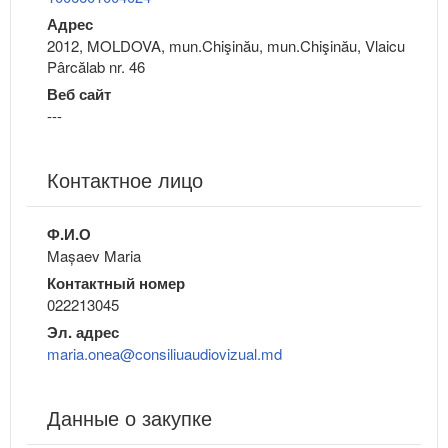
Адрес
2012, MOLDOVA, mun.Chişinău, mun.Chişinău, Vlaicu
Pârcălab nr. 46
Веб сайт
---
Контактное лицо
Ф.И.О
Mașaev Maria
Контактный номер
022213045
Эл. адрес
maria.onea@consiliuaudiovizual.md
Данные о закупке