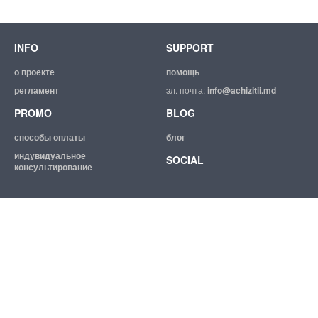
INFO
SUPPORT
о проекте
помощь
регламент
эл. почта:
info@achizitii.md
PROMO
BLOG
способы оплаты
блог
индувидуальное
SOCIAL
консультирование
© 2026