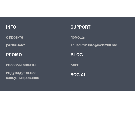
INFO
SUPPORT
о проекте
помощь
регламент
эл. почта:
info@achizitii.md
PROMO
BLOG
способы оплаты
блог
индувидуальное
SOCIAL
консультирование
© 2026