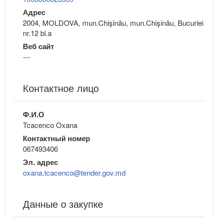
Адрес
2004, MOLDOVA, mun.Chişinău, mun.Chişinău, Bucuriei
nr.12 bl.a
Веб сайт
---
Контактное лицо
Ф.И.О
Tcacenco Oxana
Контактный номер
067493406
Эл. адрес
oxana.tcacenco@tender.gov.md
Данные о закупке