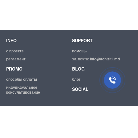
INFO
SUPPORT
о проекте
помощь
регламент
эл. почта:
info@achizitii.md
PROMO
BLOG
способы оплаты
блог
индувидуальное
SOCIAL
консультирование
© 2026