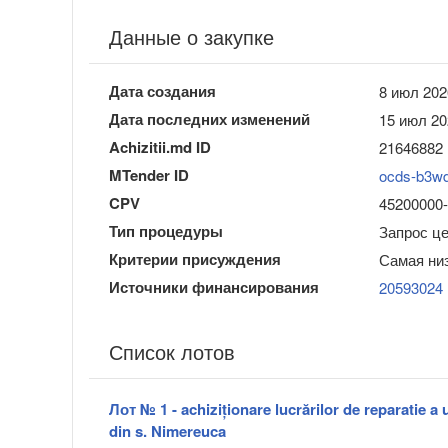
Данные о закупке
Дата создания
8 июл 202
Дата последних изменений
15 июл 20
Achizitii.md ID
21646882
MTender ID
ocds-b3w
CPV
45200000-9
Тип процедуры
Запрос ц
Критерии присуждения
Самая ни
Источники финансирования
20593024
Список лотов
Лот № 1 - achiziționare lucrărilor de reparatie a
din s. Nimereuca