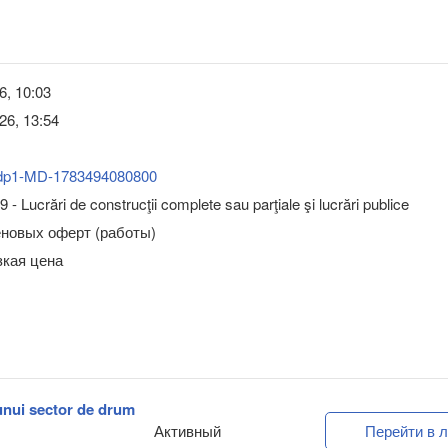
6, 10:03
26, 13:54
dp1-MD-1783494080800
 - Lucrări de construcţii complete sau parţiale şi lucrări publice
еновых оферт (работы)
зкая цена
 unui sector de drum
Активный
Перейти в л