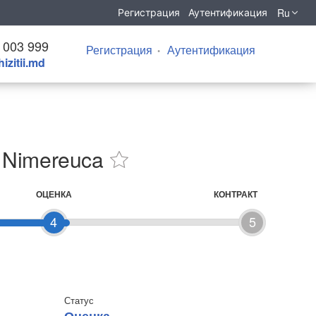
Ru
Регистрация
Аутентификация
 003 999
Регистрация
Аутентификация
izitii.md
s. Nimereuca
ОЦЕНКА
КОНТРАКТ
4
5
Статус