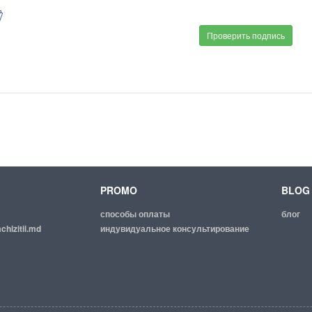
Проверить подпись
PROMO
BLOG
способы оплаты
блог
chizitii.md
индувидуальное консультирование