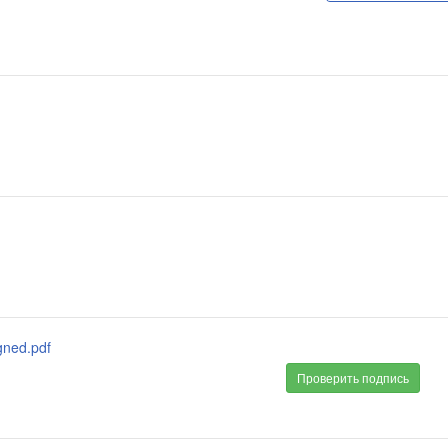
gned.pdf
Проверить подпись