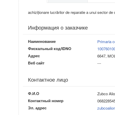
achiziționare lucrărilor de reparatie a unui sector d
Информация о заказчике
Наименование
Primaria 
Фискальный код/IDNO
10076010
Адрес
6647, MOL
Веб сайт
---
Контактное лицо
Ф.И.О
Zubco Ali
Контактный номер
06822854
Эл. адрес
zubcoali