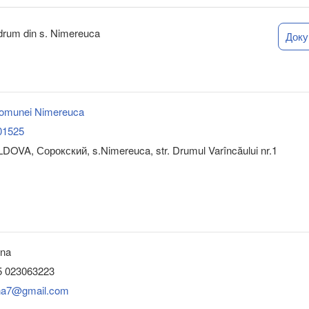
e drum din s. Nimereuca
Док
comunei Nimereuca
01525
DOVA, Сорокский, s.Nimereuca, str. Drumul Varîncăului nr.1
ona
5 023063223
ona7@gmail.com