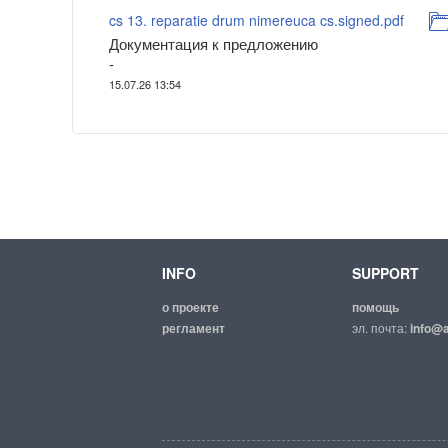
cs 13. reparatie drum nimereuca cs.signed.pdf
Документация к предложению
-
15.07.26 13:54
INFO
SUPPORT
о проекте
помощь
регламент
эл. почта:
info@a