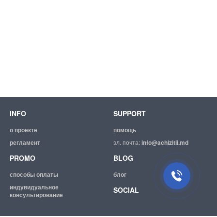
INFO
SUPPORT
о проекте
помощь
регламент
эл. почта:
info@achizitii.md
PROMO
BLOG
способы оплаты
блог
индувидуальное
SOCIAL
консультирование