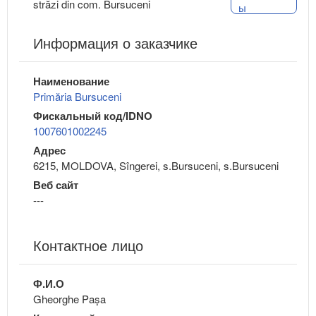
străzi din com. Bursuceni
ы
Информация о заказчике
Наименование
Primăria Bursuceni
Фискальный код/IDNO
1007601002245
Адрес
6215, MOLDOVA, Sîngerei, s.Bursuceni, s.Bursuceni
Веб сайт
---
Контактное лицо
Ф.И.О
Gheorghe Pașa