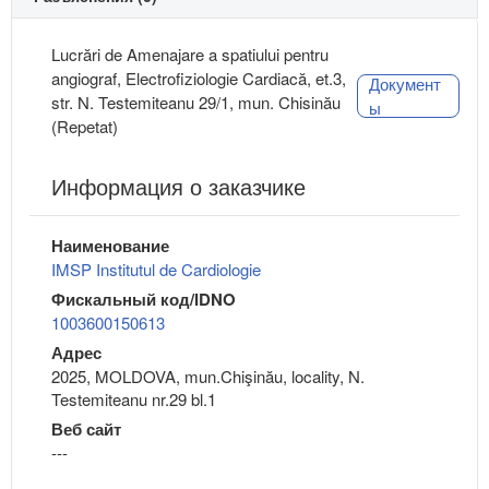
Lucrări de Amenajare a spatiului pentru
angiograf, Electrofiziologie Cardiacă, et.3,
Документ
str. N. Testemiteanu 29/1, mun. Chisinău
ы
(Repetat)
Информация о заказчике
Наименование
IMSP Institutul de Cardiologie
Фискальный код/IDNO
1003600150613
Адрес
2025, MOLDOVA, mun.Chişinău, locality, N.
Testemiteanu nr.29 bl.1
Веб сайт
---