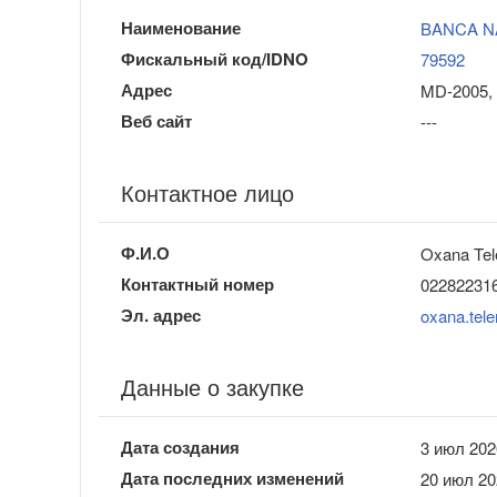
Наименование
BANCA N
Фискальный код/IDNO
79592
Адрес
MD-2005, 
Веб сайт
---
Контактное лицо
Ф.И.О
Oxana Te
Контактный номер
02282231
Эл. адрес
oxana.te
Данные о закупке
Дата создания
3 июл 202
Дата последних изменений
20 июл 20