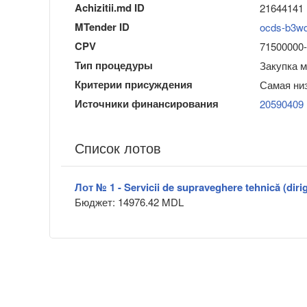
Achizitii.md ID
21644141
MTender ID
ocds-b3w
CPV
71500000-3 
Тип процедуры
Закупка 
Критерии присуждения
Самая ни
Источники финансирования
20590409
Список лотов
Лот № 1 - Servicii de supraveghere tehnică (dirig
Бюджет: 14976.42 MDL