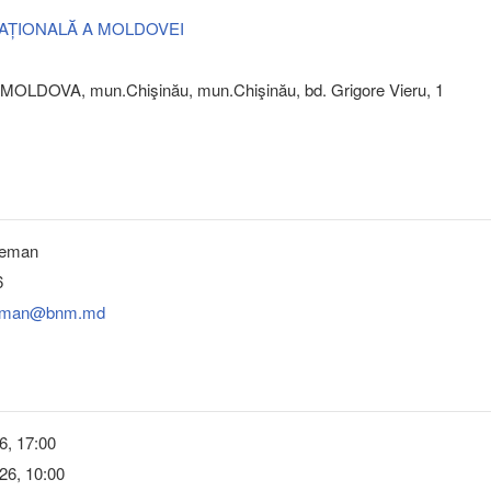
AȚIONALĂ A MOLDOVEI
MOLDOVA, mun.Chişinău, mun.Chişinău, bd. Grigore Vieru, 1
leman
6
leman@bnm.md
6, 17:00
26, 10:00