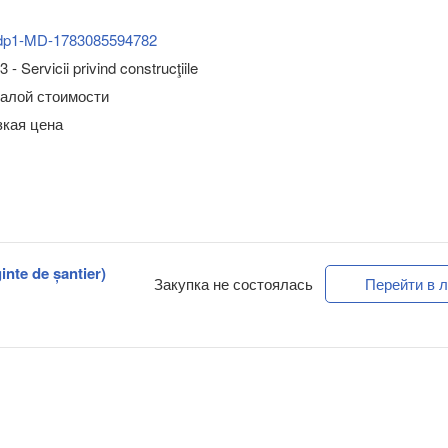
dp1-MD-1783085594782
- Servicii privind construcţiile
малой стоимости
зкая цена
inte de șantier)
Закупка не состоялась
Перейти в л