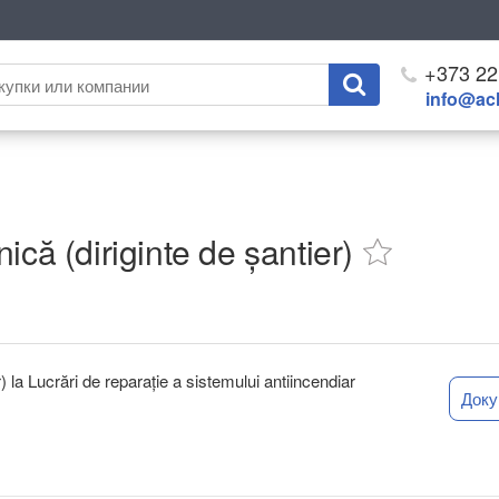
+373 22
info@ach
ică (diriginte de șantier)
) la Lucrări de reparație a sistemului antiincendiar
Док