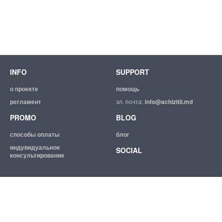
INFO
SUPPORT
о проекте
помощь
регламент
эл. почта:
info@achizitii.md
PROMO
BLOG
способы оплаты
блог
индувидуальное
SOCIAL
консультирование
© 2026