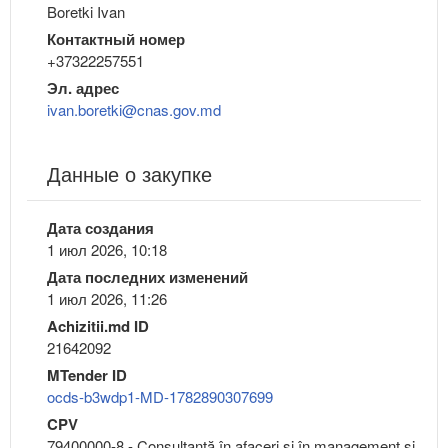
Boretki Ivan
Контактный номер
+37322257551
Эл. адрес
ivan.boretki@cnas.gov.md
Данные о закупке
Дата создания
1 июл 2026, 10:18
Дата последних изменений
1 июл 2026, 11:26
Achizitii.md ID
21642092
MTender ID
ocds-b3wdp1-MD-1782890307699
CPV
79400000-8 - Consultanţă în afaceri şi în management şi