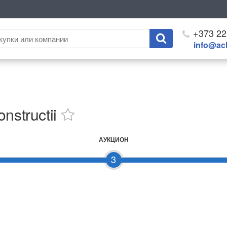
+373 22
info@ach
nstructii
АУКЦИОН
3