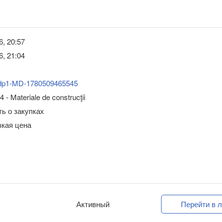
6, 20:57
6, 21:04
dp1-MD-1780509465545
 - Materiale de construcţii
ь о закупках
зкая цена
Активный
Перейти в л