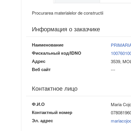
Procurarea materialelor de constructii
Информация о заказчике
Наименование
PRIMARI
Фискальный код/IDNO
10076010
Адрес
3539, MOL
Веб сайт
---
Контактное лицо
Ф.И.О
Maria Coj
Контактный номер
07808196
Эл. адрес
mariacojo