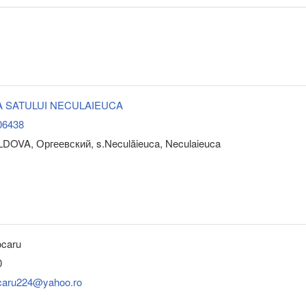
A SATULUI NECULAIEUCA
06438
DOVA, Оргеевский, s.Neculăieuca, Neculaieuca
ocaru
0
caru224@yahoo.ro