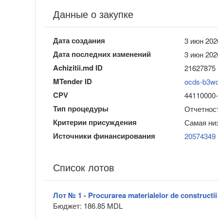
Данные о закупке
Дата создания
3 июн 202
Дата последних изменений
3 июн 202
Achizitii.md ID
21627875
MTender ID
ocds-b3w
CPV
44110000-4
Тип процедуры
Отчетност
Критерии присуждения
Самая ни
Источники финансирования
20574349
Список лотов
Лот № 1 - Procurarea materialelor de constructii
Бюджет: 186.85 MDL