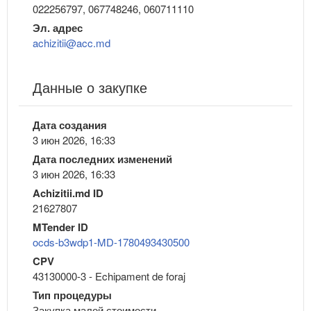
022256797, 067748246, 060711110
Эл. адрес
achizitii@acc.md
Данные о закупке
Дата создания
3 июн 2026, 16:33
Дата последних изменений
3 июн 2026, 16:33
Achizitii.md ID
21627807
MTender ID
ocds-b3wdp1-MD-1780493430500
CPV
43130000-3 - Echipament de foraj
Тип процедуры
Закупка малой стоимости