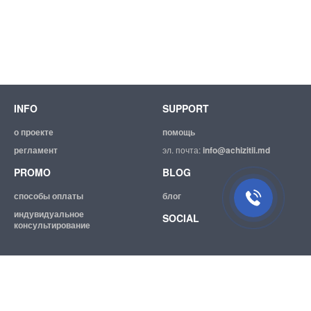
INFO
SUPPORT
о проекте
помощь
регламент
эл. почта:
info@achizitii.md
PROMO
BLOG
способы оплаты
блог
индувидуальное
SOCIAL
консультирование
© 2026