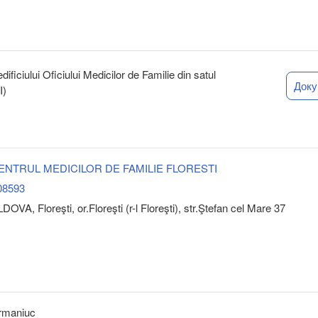
ificiului Oficiului Medicilor de Familie din satul
Док
I)
 CENTRUL MEDICILOR DE FAMILIE FLORESTI
08593
OVA, Floreşti, or.Floreşti (r-l Floreşti), str.Ştefan cel Mare 37
rmaniuc