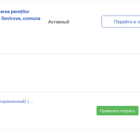
area pereților
tul Sevirova, comuna
Активный
Перейти в л
anunt_de_participare_lucrari_01_12_2021 (1) (автосохраненный) (1).signed.pdf
Проверить подпись