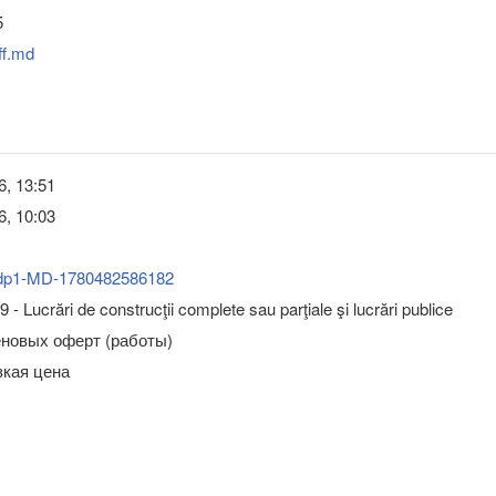
5
ff.md
6, 13:51
6, 10:03
dp1-MD-1780482586182
 - Lucrări de construcţii complete sau parţiale şi lucrări publice
еновых оферт (работы)
зкая цена