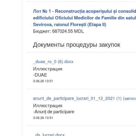
Лот № 1 - Reconstrucția acoperișului și consolid
edificiului Oficiului Medicilor de Familie din sa
Sevirova, raionul Florești (Etapa II)
Бюджет: 687024.55 MDL
Документы процедуры закупок
_duae_ro_0 (6).docx
Иллюстрация
-DUAE
3.06.26 13:51
Иллюстрация
-Anunț de participare
3.06.26 13:51
_ds_lucrari.docx