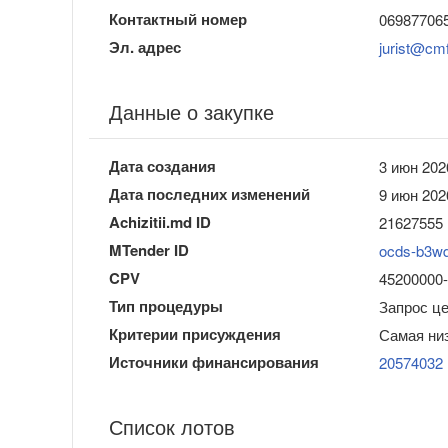
Контактный номер
06987706
Эл. адрес
jurist@cm
Данные о закупке
Дата создания
3 июн 202
Дата последних изменений
9 июн 202
Achizitii.md ID
21627555
MTender ID
ocds-b3w
CPV
45200000-9
Тип процедуры
Запрос ц
Критерии присуждения
Самая ни
Источники финансирования
20574032
Список лотов