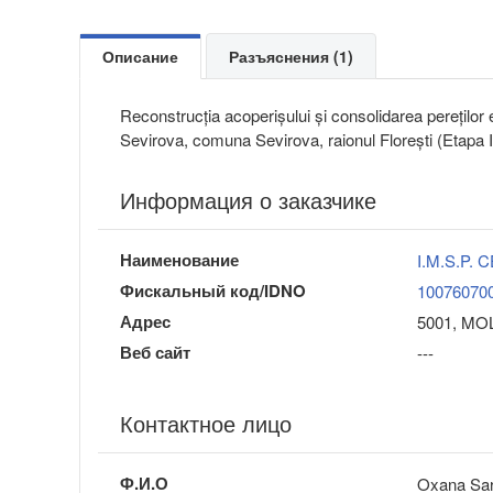
Описание
Разъяснения (1)
Reconstrucția acoperișului și consolidarea pereților ed
Sevirova, comuna Sevirova, raionul Florești (Etapa I
Информация о заказчике
Наименование
I.M.S.P.
Фискальный код/IDNO
10076070
Адрес
5001, MOLD
Веб сайт
---
Контактное лицо
Ф.И.О
Oxana Sa