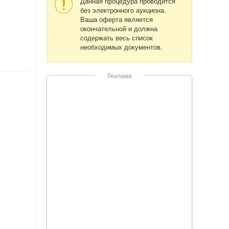
Данная процедура проводится
без электронного аукциона.
Ваша оферта является
окончательной и должна
содержать весь список
необходимых документов.
Реклама