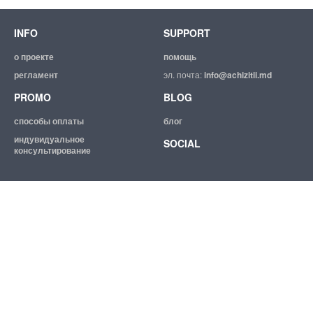
INFO
SUPPORT
о проекте
помощь
регламент
эл. почта:
info@achizitii.md
PROMO
BLOG
способы оплаты
блог
индувидуальное
SOCIAL
консультирование
© 2026