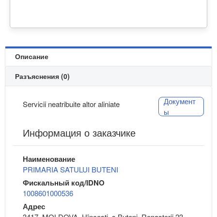
Описание
Разъяснения (0)
Документ
Servicii neatribuite altor aliniate
ы
Информация о заказчике
Наименование
PRIMARIA SATULUI BUTENI
Фискальный код/IDNO
1008601000536
Адрес
3417, MOLDOVA, Hînceşti, s.Buţeni, Renașterii,23