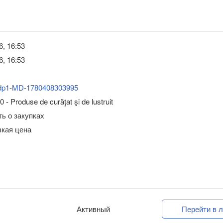
6, 16:53
6, 16:53
dp1-MD-1780408303995
 - Produse de curăţat şi de lustruit
ь о закупках
зкая цена
Активный
Перейти в л