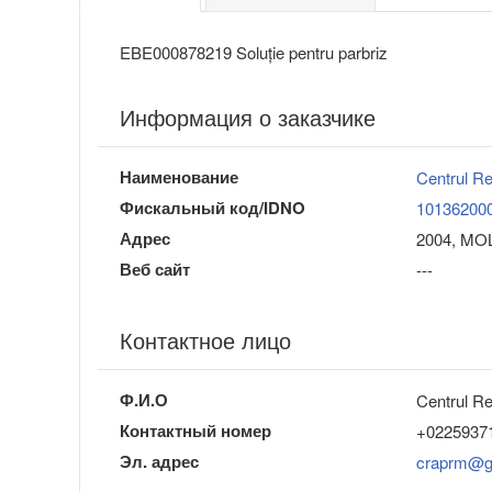
EBE000878219 Soluție pentru parbriz
Информация о заказчике
Наименование
Centrul R
Фискальный код/IDNO
10136200
Адрес
2004, MOLD
Веб сайт
---
Контактное лицо
Ф.И.О
Centrul R
Контактный номер
+0225937
Эл. адрес
craprm@g