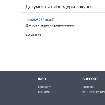
Документы процедуры закупок
ebe000878219.pdf
Документация к предложению
-
2.06.26 16:53
INFO
SUPPORT
о проекте
помощь
регламент
эл. почта:
info@a