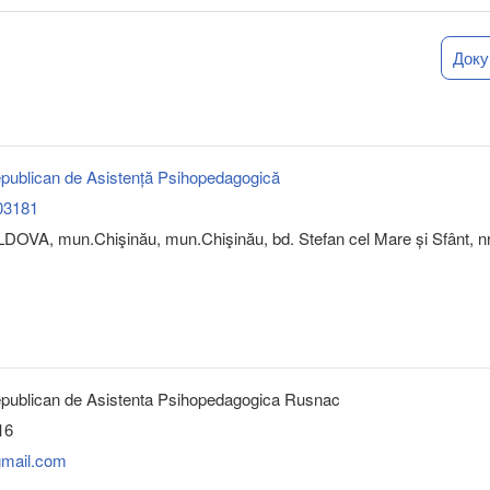
Док
epublican de Asistență Psihopedagogică
03181
OVA, mun.Chişinău, mun.Chişinău, bd. Stefan cel Mare și Sfânt, nr
epublican de Asistenta Psihopedagogica Rusnac
16
mail.com