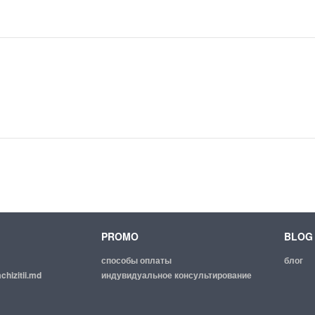
PROMO
BLOG
способы оплаты
блог
chizitii.md
индувидуальное консультирование