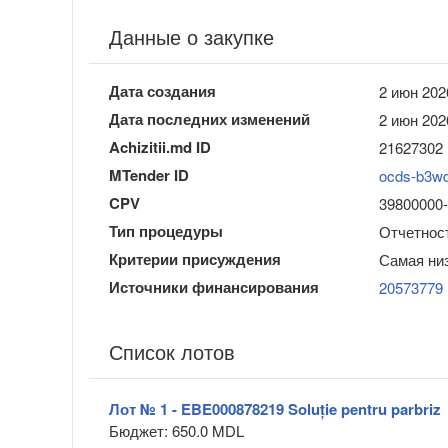
Данные о закупке
Дата создания
2 июн 202
Дата последних изменений
2 июн 202
Achizitii.md ID
21627302
MTender ID
ocds-b3w
CPV
39800000-0
Тип процедуры
Отчетност
Критерии присуждения
Самая ни
Источники финансирования
20573779
Список лотов
Лот № 1 - EBE000878219 Soluție pentru parbriz
Бюджет: 650.0 MDL