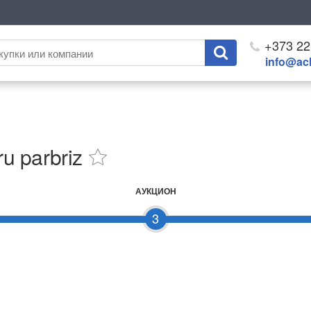
+373 22
info@ach
u parbriz
АУКЦИОН
3