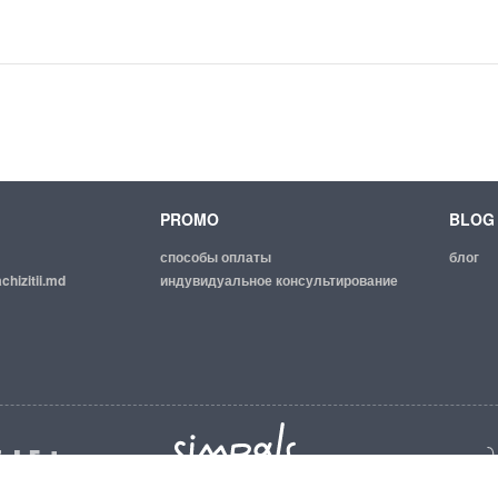
PROMO
BLOG
способы оплаты
блог
chizitii.md
индувидуальное консультирование
© 2026