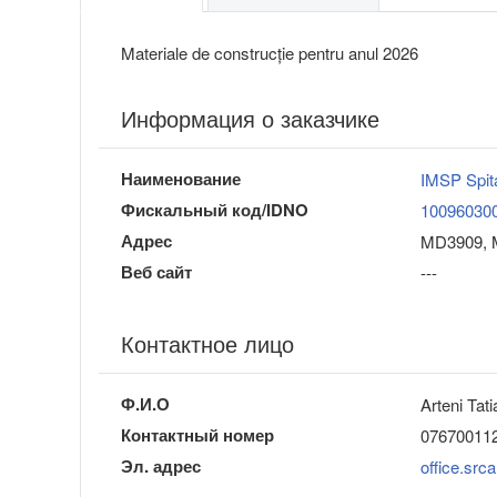
Materiale de construcție pentru anul 2026
Информация о заказчике
Наименование
IMSP Spita
Фискальный код/IDNO
10096030
Адрес
MD3909, M
Веб сайт
---
Контактное лицо
Ф.И.О
Arteni Tat
Контактный номер
07670011
Эл. адрес
office.sr