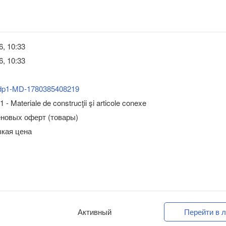
6, 10:33
6, 10:33
dp1-MD-1780385408219
 - Materiale de construcţii şi articole conexe
еновых оферт (товары)
зкая цена
Активный
Перейти в л