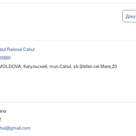
Док
lul Raional Cahul
03860
OLDOVA, Кагульский, mun.Cahul, str.Ștefan cel Mare,23
iana
2
cahul@gmail.com