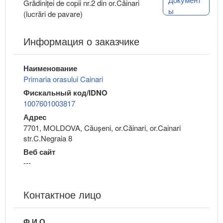
Grădiniței de copii nr.2 din or.Căinari
ы
(lucrări de pavare)
Информация о заказчике
Наименование
Primaria orasului Cainari
Фискальный код/IDNO
1007601003817
Адрес
7701, MOLDOVA, Căuşeni, or.Căinari, or.Cainari
str.C.Negraia 8
Веб сайт
---
Контактное лицо
Ф.И.О