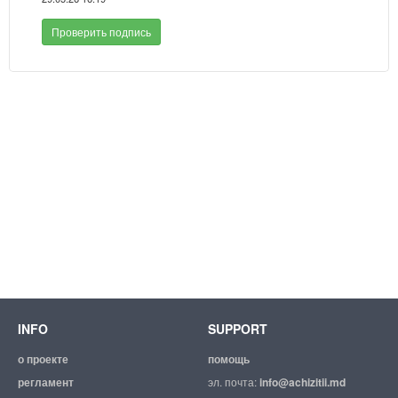
Проверить подпись
INFO
SUPPORT
о проекте
помощь
регламент
эл. почта:
info@achizitii.md