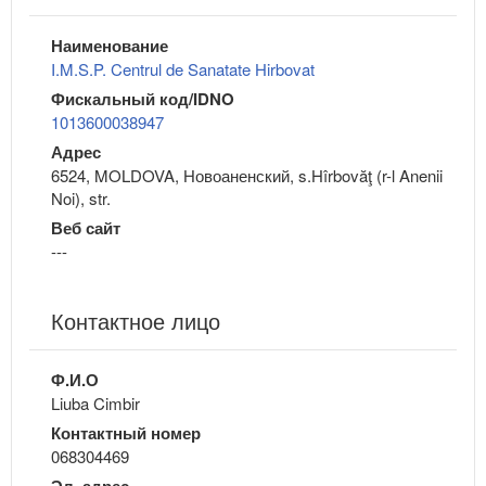
Наименование
I.M.S.P. Centrul de Sanatate Hirbovat
Фискальный код/IDNO
1013600038947
Адрес
6524, MOLDOVA, Новоаненский, s.Hîrbovăţ (r-l Anenii
Noi), str.
Веб сайт
---
Контактное лицо
Ф.И.О
Liuba Cimbir
Контактный номер
068304469