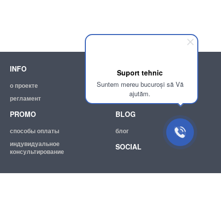
INFO
SUPPORT
Suport tehnic
Suntem mereu bucuroși să Vă
о проекте
помощь
ajutăm.
регламент
эл. почта:
info@achizitii.md
PROMO
BLOG
способы оплаты
блог
индувидуальное
SOCIAL
консультирование
© 2026