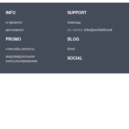
INFO
SUPPORT
о проекте
помощь
регламент
эл. почта:
info@achizitii.md
PROMO
BLOG
способы оплаты
блог
индувидуальное
SOCIAL
консультирование
© 2026