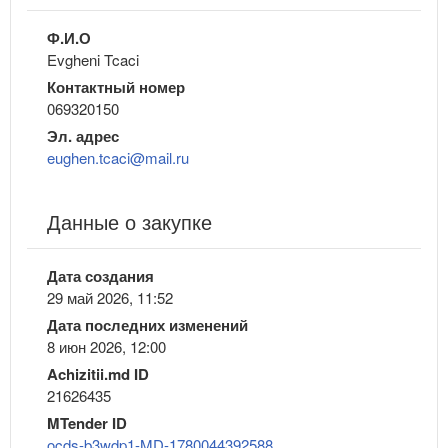
Ф.И.О
Evgheni Tcaci
Контактный номер
069320150
Эл. адрес
eughen.tcaci@mail.ru
Данные о закупке
Дата создания
29 май 2026, 11:52
Дата последних изменений
8 июн 2026, 12:00
Achizitii.md ID
21626435
MTender ID
ocds-b3wdp1-MD-1780044392588