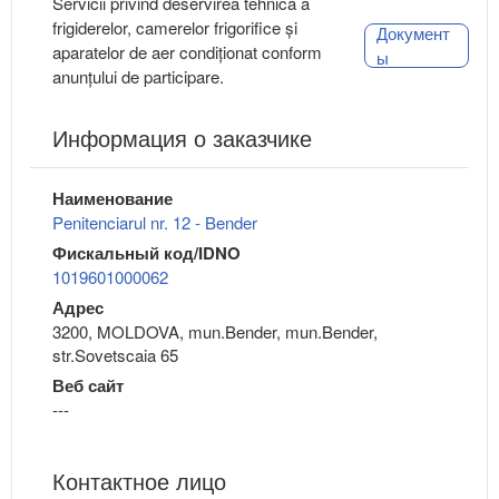
Servicii privind deservirea tehnică a
frigiderelor, camerelor frigorifice și
Документ
aparatelor de aer condiționat conform
ы
anunțului de participare.
Информация о заказчике
Наименование
Penitenciarul nr. 12 - Bender
Фискальный код/IDNO
1019601000062
Адрес
3200, MOLDOVA, mun.Bender, mun.Bender,
str.Sovetscaia 65
Веб сайт
---
Контактное лицо