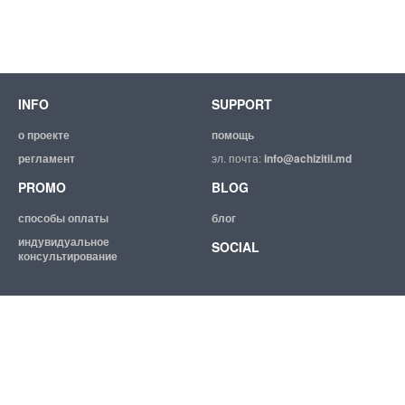
INFO
SUPPORT
о проекте
помощь
регламент
эл. почта:
info@achizitii.md
PROMO
BLOG
способы оплаты
блог
индувидуальное
SOCIAL
консультирование
© 2026