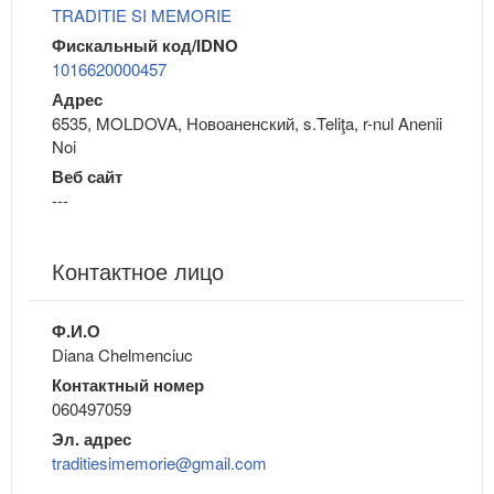
TRADITIE SI MEMORIE
Фискальный код/IDNO
1016620000457
Адрес
6535, MOLDOVA, Новоаненский, s.Teliţa, r-nul Anenii
Noi
Веб сайт
---
Контактное лицо
Ф.И.О
Diana Chelmenciuc
Контактный номер
060497059
Эл. адрес
traditiesimemorie@gmail.com