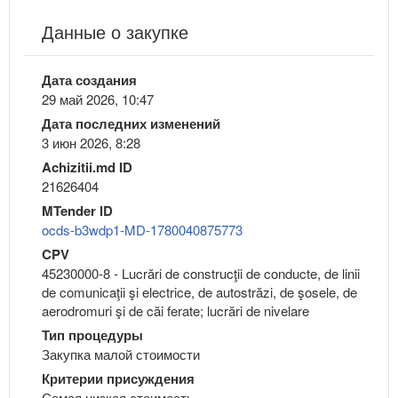
Данные о закупке
Дата создания
29 май 2026, 10:47
Дата последних изменений
3 июн 2026, 8:28
Achizitii.md ID
21626404
MTender ID
ocds-b3wdp1-MD-1780040875773
CPV
45230000-8 - Lucrări de construcţii de conducte, de linii
de comunicaţii şi electrice, de autostrăzi, de şosele, de
aerodromuri şi de căi ferate; lucrări de nivelare
Тип процедуры
Закупка малой стоимости
Критерии присуждения
Самая низкая стоимость