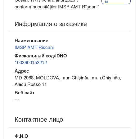
ы
conform necesităților IMSP AMT Rîșcani”
Информация о заказчике
Наименование
IMSP AMT Riscani
Фискальный код/IDNO
1003600153212
Адрес
MD-2068, MOLDOVA, mun.Chişinău, mun.Chişinău,
Alecu Russo 11
Веб сайт
---
Контактное лицо
Ф.И.О