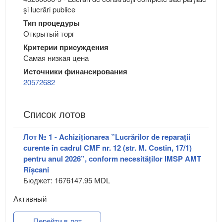
şi lucrări publice
Тип процедуры
Открытый торг
Критерии присуждения
Самая низкая цена
Источники финансирования
20572682
Список лотов
Лот № 1 - Achiziționarea ”Lucrărilor de reparații
curente în cadrul CMF nr. 12 (str. M. Costin, 17/1)
pentru anul 2026”, conform necesităților IMSP AMT
Rîșcani
Бюджет: 1676147.95 MDL
Активный
Перейти в лот