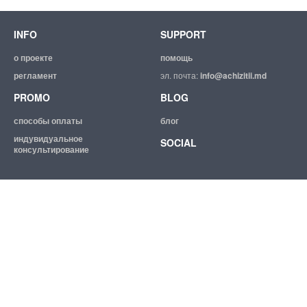
INFO
SUPPORT
о проекте
помощь
регламент
эл. почта:
info@achizitii.md
PROMO
BLOG
способы оплаты
блог
индувидуальное
SOCIAL
консультирование
© 2026