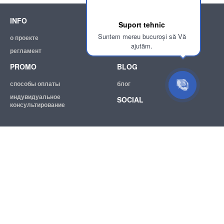
INFO
SUPPORT
Suport tehnic
Suntem mereu bucuroși să Vă
о проекте
помощь
ajutăm.
регламент
эл. почта:
info@achizitii.md
PROMO
BLOG
способы оплаты
блог
индувидуальное
SOCIAL
консультирование
© 2026