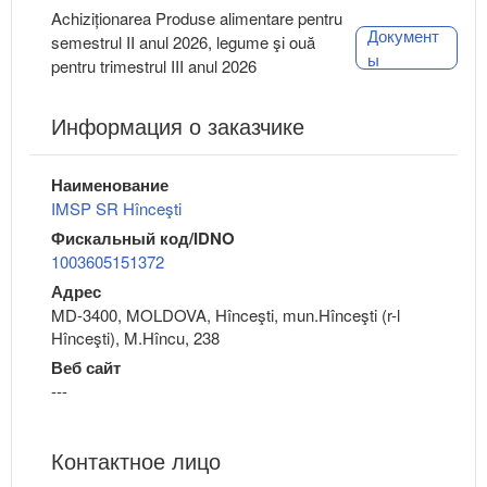
Achiziționarea Produse alimentare pentru
Документ
semestrul II anul 2026, legume şi ouă
ы
pentru trimestrul III anul 2026
Информация о заказчике
Наименование
IMSP SR Hînceşti
Фискальный код/IDNO
1003605151372
Адрес
MD-3400, MOLDOVA, Hînceşti, mun.Hînceşti (r-l
Hînceşti), M.Hîncu, 238
Веб сайт
---
Контактное лицо