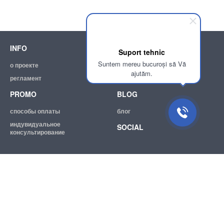
INFO
SUPPORT
Suport tehnic
Suntem mereu bucuroși să Vă
о проекте
помощь
ajutăm.
регламент
эл. почта:
info@achizitii.md
PROMO
BLOG
способы оплаты
блог
индувидуальное
SOCIAL
консультирование
© 2026