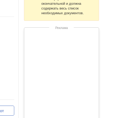
окончательной и должна
содержать весь список
необходимых документов.
Реклама
от