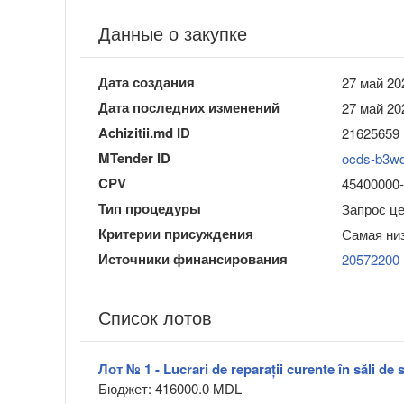
Данные о закупке
Дата создания
27 май 20
Дата последних изменений
27 май 20
Achizitii.md ID
21625659
MTender ID
ocds-b3w
CPV
45400000-1 
Тип процедуры
Запрос ц
Критерии присуждения
Самая ни
Источники финансирования
20572200
Список лотов
Лот № 1 - Lucrari de reparații curente în săli de s
Бюджет: 416000.0 MDL