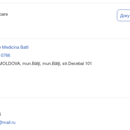
toare
Док
e Medicina Balti
10766
OLDOVA, mun.Bălţi, mun.Bălţi, str.Decebal 101
6
@mail.ru