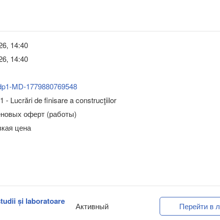
26, 14:40
26, 14:40
dp1-MD-1779880769548
- Lucrări de finisare a construcţiilor
еновых оферт (работы)
зкая цена
tudii și laboratoare
Активный
Перейти в л