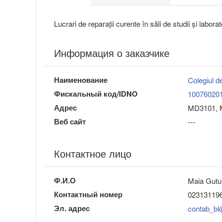
Lucrari de reparații curente în săli de studii și labora
Информация о заказчике
Наименование
Colegiul d
Фискальный код/IDNO
10076020
Адрес
MD3101, M
Веб сайт
---
Контактное лицо
Ф.И.О
Maia Gutu
Контактный номер
02313119
Эл. адрес
contab_bl