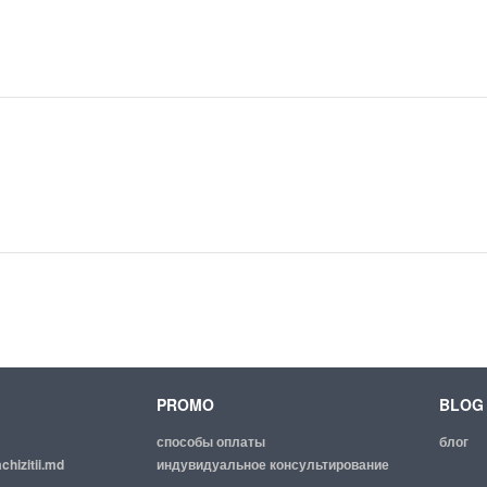
PROMO
BLOG
способы оплаты
блог
chizitii.md
индувидуальное консультирование