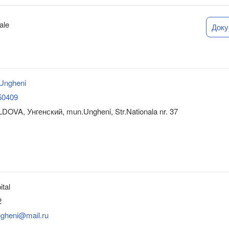
ale
Док
Ungheni
50409
DOVA, Унгенский, mun.Ungheni, Str.Nationala nr. 37
ital
2
ngheni@mail.ru