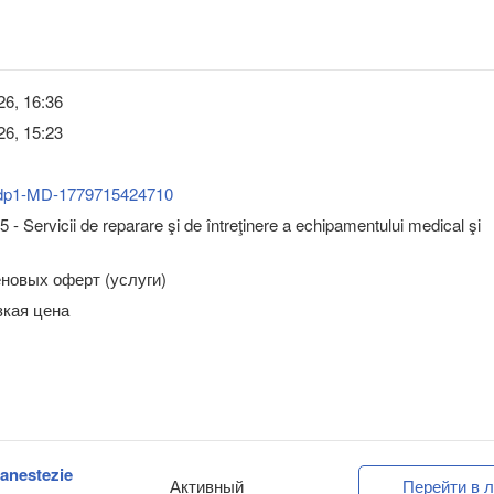
26, 16:36
26, 15:23
dp1-MD-1779715424710
 - Servicii de reparare şi de întreţinere a echipamentului medical şi
новых оферт (услуги)
зкая цена
 anestezie
Активный
Перейти в л