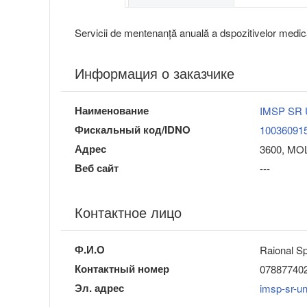
Servicii de mentenanță anuală a dspozitivelor medic
Информация о заказчике
Наименование
IMSP SR 
Фискальный код/IDNO
10036091
Адрес
3600, MOL
Веб сайт
---
Контактное лицо
Ф.И.О
Raional Sp
Контактный номер
07887740
Эл. адрес
imsp-sr-u