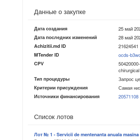
Данные о закупке
Дата создания
25 май 20
Дата последних изменений
28 май 20
Achizitii.md ID
21624541
MTender ID
ocds-b3w
CPV
50420000-5
chirurgical
Тип процедуры
Запрос це
Критерии присуждения
Самая ни
Источники финансирования
20571108
Список лотов
Лот № 1 - Servicii de mentenanta anuala masina