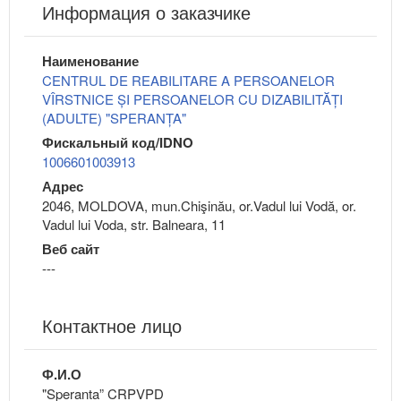
Информация о заказчике
Наименование
CENTRUL DE REABILITARE A PERSOANELOR
VÎRSTNICE ȘI PERSOANELOR CU DIZABILITĂȚI
(ADULTE) "SPERANȚA"
Фискальный код/IDNO
1006601003913
Адрес
2046, MOLDOVA, mun.Chişinău, or.Vadul lui Vodă, or.
Vadul lui Voda, str. Balneara, 11
Веб сайт
---
Контактное лицо
Ф.И.О
"Speranta” CRPVPD