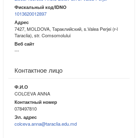
Фискальный код/IDNO
1013620012897
Адрес
7427, MOLDOVA, Тараклийский, s.Valea Perjei (r-l
Taraclia), str. Comsomolului
Веб сайт
---
Контактное лицо
Ф.И.О
COLCEVA ANNA
Контактный номер
078497810
Эл. адрес
colceva.anna@taraclia.edu.md