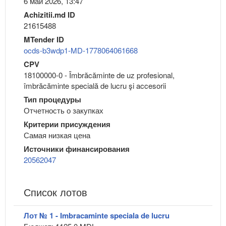
6 май 2026, 13:47
Achizitii.md ID
21615488
MTender ID
ocds-b3wdp1-MD-1778064061668
CPV
18100000-0 - Îmbrăcăminte de uz profesional,
îmbrăcăminte specială de lucru şi accesorii
Тип процедуры
Отчетность о закупках
Критерии присуждения
Самая низкая цена
Источники финансирования
20562047
Список лотов
Лот № 1 - Imbracaminte speciala de lucru