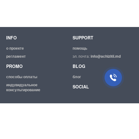
INFO
SUPPORT
о проекте
помощь
регламент
эл. почта:
info@achizitii.md
PROMO
BLOG
способы оплаты
блог
индувидуальное
SOCIAL
консультирование
© 2026