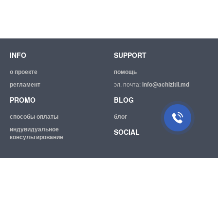
INFO
SUPPORT
о проекте
помощь
регламент
эл. почта:
info@achizitii.md
PROMO
BLOG
способы оплаты
блог
индувидуальное
SOCIAL
консультирование
© 2026